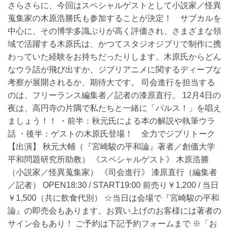
さらさらに、今回はスペシャルゲストとして小説家／怪異
蒐集家の木原浩勝氏も参加することが決定！ サブカルを
中心に、その博学多識ぶりが高く評価され、さまざまな領
域で活躍する木原氏は、かつてスタジオジブリで制作に携
わっていた経験をお持ちだったりします。木原氏からどん
なウラ話が飛び出すか、ジブリアニメに関するディープな
考察が展開されるか、期待大です。 司会進行を担当する
のは、フリーランス編集者／記者の漆原直行。 12月4日の
夜は、高円寺の片隅で私たちと一緒に「バルス！」を唱え
ましょう！！ ・前半：秋元氏による本の解説や執筆ウラ
話 ・後半：ゲストの木原氏登場！ 全力でジブリトーク
【出演】 秋元大輔（『宮崎駿の平和論』著者／創価大学
平和問題研究所助教） 《スペシャルゲスト》 木原浩勝
（小説家／怪異蒐集家） 《司会進行》 漆原直行（編集者
／記者） OPEN18:30 / START19:00 前売り￥1,200 / 当日
￥1,500（共に飲食代別） ☆当日は会場で『宮崎駿の平和
論』の即売会もあります。お買い上げのお客様には著者の
サイン会もあり！ ご予約は下記予約フォームまで ※「お