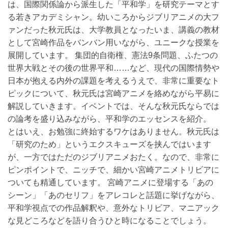
は、国際関係論から派生した「平和学」を研究テーマとす
る若きアカデミシャン。幼いころからジブリアニメの大フ
ァンだった秋元氏は、大学教員となったいま、講義の教材
として宮崎作品をバンバン用いながら、ユニークな授業を
展開しています。 集団的自衛権、憲法9条問題、ふたつの
世界大戦とその後の世界平和……など、現代の国際情勢や
日本が抱える内外の課題を考えるうえで、非常に重要なト
ピックについて、秋元氏は宮崎アニメを絡めながら平易に
解説していきます。イベントでは、そんな秋元氏ならでは
の論考を盛り込みながら、平和学のエッセンスを紹介。
とはいえ、お勉強に終始するワケはありません。秋元氏は
「研究のため」というエクスキューズを挟んではいます
が、一方ではただのジブリアニメおたく。なので、非常に
ピンポイントで、ニッチで、細かい宮崎アニメトリビアに
ついても精通しています。 宮崎アニメに登場する「あの
シーン」「あのセリフ」をアレコレと話題に挙げながら、
平和学視点での作品解釈や、意外なトリビア、マニアック
な見どころなどを語り合うひと時になることでしょう。