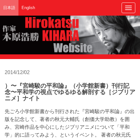
日本語
English
Togg
navig
2014/12/02
）〜『宮崎駿の平和論』（小学館新書）刊行記
念〜平和学の視点でゆるゆる解剖する［ジブリア
ニメ］ナイト
先ごろ小学館新書から刊行された『宮崎駿の平和論』の出
版を記念して、著者の秋元大輔氏（創価大学助教）を囲
み、宮崎作品を中心にしたジブリアニメについて「平和
学」的に語ってみよう、というイベント。 著者の秋元氏