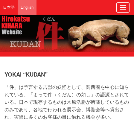
日本語
English
Togg
navig
YOKAI “KUDAN”
「件」は予言する吉獣の妖怪として、関西圏を中心に知ら
れている。「よって件（くだん）の如し」の語源とされて
いる。日本で現存するものは木原浩勝が所蔵しているもの
のみであり、各地で行われる展示会、博覧会等へ貸出さ
れ、実際に多くのお客様の目に触れる機会が多い。