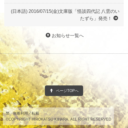
(日本語) 2016/07/15(金)文庫版「怪談四代記 八雲のい
たずら」発売！
お知らせ一覧へ
ページTOPへ
禁・無断利用／転載
©COPYRIGHT HIROKATSU KIHARA. ALL RIGHT RESERVED